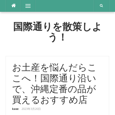
コ
メニュー
ン
テ
ン
国際通りを散策しよ
ツ
へ
う！
ス
キ
ッ
プ
お土産を悩んだらこ
こへ！国際通り沿い
で、沖縄定番の品が
買えるおすすめ店
kase
2023年3月20日