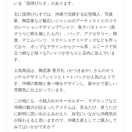
いる「琉球ぴらす」があります。
主に琉球ぴらすでは、沖縄で活躍する紅型職人、写真
家、陶芸家など幅広いジャンルのアーティストとのコラ
ボレーションデザインでTシャツ、島サバタトゥー（島
ぞうりに柄を施したもの）、バッグ、アクセサリー、雑
貨、デニムパンツ、ステーショナリーグッズなどを作っ
ており、ポップなデザインからクール系、ユニークで目
立つ柄など様々なTシャツがずらりと店内に並んでいま
す。
人気商品は、陶芸家 香月礼（かつきあや）さんのオリ
ジナルデザインTシャツとトートバックが人気のようで
す。沖縄の動物と食べ物をデザインし、賑やかで楽しい
雰囲気に仕上がっています。
この他にも、小銭入れやキーホルダー、マグカップなど
沖縄の魅力が詰まったアイテムは、見るたび、使うたび
に鮮明に思い出がよみがえり、自宅にいながら沖縄気分
が味わえると思いますので、沖縄土産としてご購入して
みてはいかがですか？