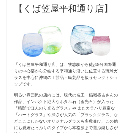
【くば笠屋平和通り店】
「くば笠屋平和通り店」は、牧志駅から徒歩8分国際通
りの中心部から分岐する平和通り沿いに位置する琉球ガ
ラスを中心に沖縄の工芸品・民芸品を扱うセレクトショ
ップです。
明るい雰囲気の店内には、現代の名工・稲嶺盛吉さんの
作品、インパクト絶大なホタル石（蓄光石）が入った
「暗闇でほんのり光るグラス」や またカラバリ豊富な
「ハートグラス」や渋さが人気の「ブラックグラス」な
どここにしかないオリジナルグラスも多数並び、この他
にも愛嬌たっぷりのタイプから本格派まで選ぶ楽しさが