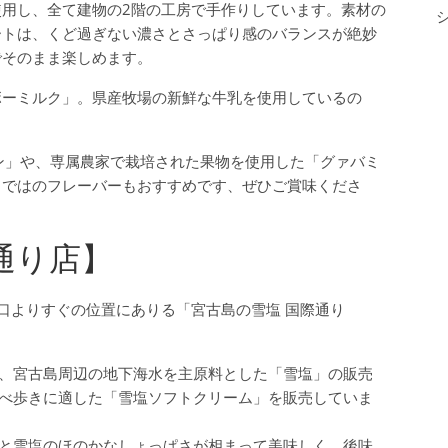
用し、全て建物の2階の工房で手作りしています。素材の
ートは、くど過ぎない濃さとさっぱり感のバランスが絶妙
でそのまま楽しめます。
ボーミルク」。県産牧場の新鮮な牛乳を使用しているの
ン」や、専属農家で栽培された果物を使用した「グァバミ
らではのフレーバーもおすすめです、ぜひご賞味くださ
通り店】
口よりすぐの位置にありる「宮古島の雪塩 国際通り
、宮古島周辺の地下海水を主原料とした「雪塩」の販売
べ歩きに適した「雪塩ソフトクリーム」を販売していま
と雪塩のほのかなしょっぱさが相まって美味しく、後味