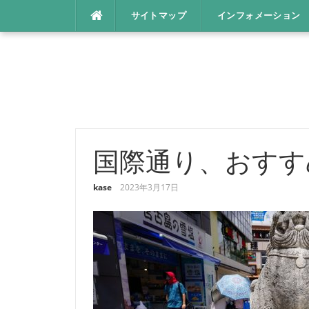
コ
サイトマップ
インフォメーション
ン
テ
ン
ツ
へ
ス
キ
ッ
国際通り、おすす
プ
kase
2023年3月17日